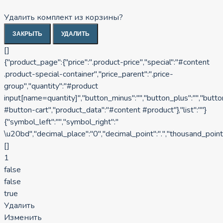
Удалить комплект из корзины?
ЗАКРЫТЬ
УДАЛИТЬ
[]
{"product_page":{"price":".product-price","special":"#content
.product-special-container","price_parent":".price-
group","quantity":"#product
input[name=quantity]","button_minus":"","button_plus":"","butt
#button-cart","product_data":"#content #product"},"list":""}
{"symbol_left":"","symbol_right":"
\u20bd","decimal_place":"0","decimal_point":".","thousand_point"
[]
1
false
false
true
Удалить
Изменить