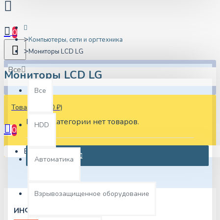
0
Компьютеры, сети и оргтехника
Мониторы LCD LG
Все
Мониторы LCD LG
Все
Товаров: 0 (0 ₽)
В этой категории нет товаров.
HDD
0
Ваша корзина пуста!
ПРОДОЛЖИТЬ
Автоматика
Взрывозащищенное оборудование
ИНФОРМАЦИЯ