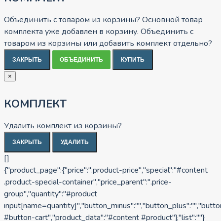
Объединить с товаром из корзины?
Основной товар
комплекта уже добавлен в корзину. Объединить с
товаром из корзины или добавить комплект отдельно?
ЗАКРЫТЬ
ОБЪЕДИНИТЬ
КУПИТЬ
×
КОМПЛЕКТ
Удалить комплект из корзины?
ЗАКРЫТЬ
УДАЛИТЬ
[]
{"product_page":{"price":".product-price","special":"#content
.product-special-container","price_parent":".price-
group","quantity":"#product
input[name=quantity]","button_minus":"","button_plus":"","butt
#button-cart","product_data":"#content #product"},"list":""}