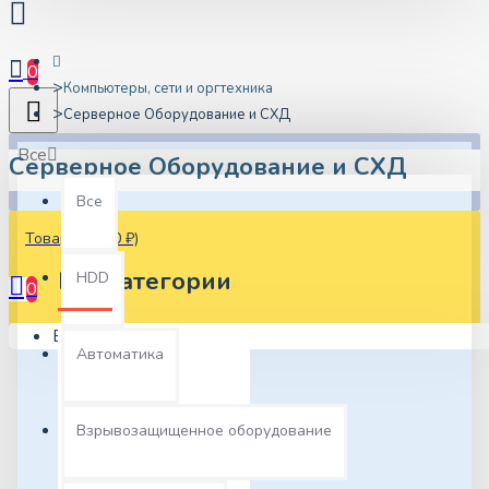
0
Компьютеры, сети и оргтехника
Серверное Оборудование и СХД
Все
Серверное Оборудование и СХД
Все
Товаров: 0 (0 ₽)
Подкатегории
HDD
0
Ваша корзина пуста!
Автоматика
Взрывозащищенное оборудование
ASUS Серверные