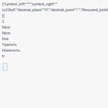
{"symbol_left":"","symbol_right":"
\u20bd","decimal_place":"0","decimal_point":".","thousand_point"
[]
1
false
false
true
Удалить
Изменить
tr