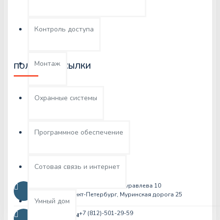
Сертификаты
Контроль доступа
Монтаж
ПОЛЕЗНЫЕ ССЫЛКИ
Контакты
Охранные системы
Возвраты
Карта сайта
Программное обеспечение
Производители
Сотовая связь и интернет
Адрес
г.Москва, Площадь Журавлева 10
г.Санкт-Петербург, Муринская дорога 25
Умный дом
Телефоны
+7 (812)-501-29-59