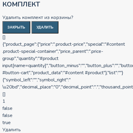
КОМПЛЕКТ
Удалить комплект из корзины?
ЗАКРЫТЬ
УДАЛИТЬ
[]
{"product_page":{"price":".product-price","special":"#content
.product-special-container","price_parent":".price-
group","quantity":"#product
input[name=quantity]","button_minus":"","button_plus":"","butt
#button-cart","product_data":"#content #product"},"list":""}
{"symbol_left":"","symbol_right":"
\u20bd","decimal_place":"0","decimal_point":".","thousand_point"
[]
1
false
false
true
Удалить